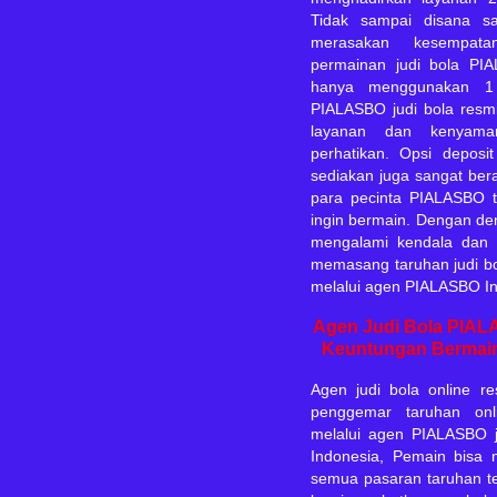
Tidak sampai disana s
merasakan kesempat
permainan judi bola PI
hanya menggunakan 1 
PIALASBO judi bola resmi
layanan dan kenyama
perhatikan. Opsi deposi
sediakan juga sangat b
para pecinta PIALASBO t
ingin bermain. Dengan de
mengalami kendala dan 
memasang taruhan judi bol
melalui agen PIALASBO In
Agen Judi Bola PIAL
Keuntungan Bermain
Agen
judi bola online
res
penggemar taruhan onl
melalui agen PIALASBO ju
Indonesia, Pemain bisa
semua pasaran taruhan te