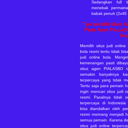
Sedangkan full t
menebak permaina
babak penuh (2x45 
Tips Memilih Situs J
Pada Agen PIALASB
Ter
Memilih situs
judi online
u
bola resmi tentu tidak bi
judi online bola. Meng
kemenangan pasti dibaya
situs agen PIALASBO t
semakin banyaknya kas
terpercaya yang tidak 
Tentu saja para pemain ha
ingin mencari situs judi
resmi. Pasalnya tidak s
terpercaya di Indonesia
bisa diandalkan oleh pe
resmi memang menjadi ha
semua pemain. Karena de
situs judi online terperc