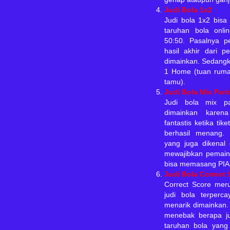
Judi Bola 1x2
Judi bola 1x2 bisa
taruhan bola onli
50:50. Pasalnya 
hasil akhir dari p
dimainkan. Sedangk
1 Home (tuan rumah
tamu).
Judi Bola Mix Parl
Judi bola
mix pa
dimainkan karen
fantastis ketika tik
berhasil menang.
yang juga dikenal 
mewajibkan pemain 
bisa memasang PIAL
Judi Bola Correct 
Correct Score mer
judi bola terperc
menarik dimainkan.
menebak berapa ju
taruhan bola yang