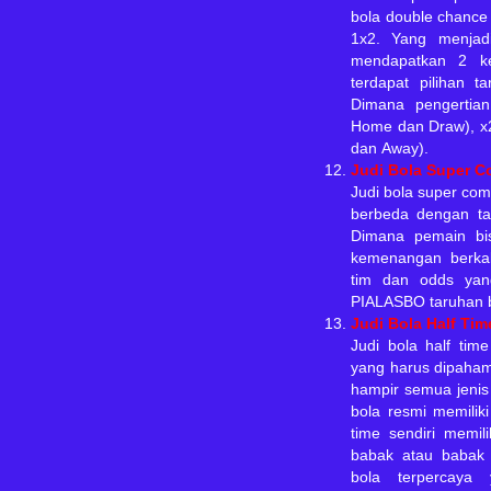
bola double chance 
1x2. Yang menjad
mendapatkan 2 k
terdapat pilihan t
Dimana pengertian
Home dan Draw), x
dan Away).
Judi Bola Super 
Judi bola super com
berbeda dengan tar
Dimana pemain bi
kemenangan berkali
tim dan odds yang
PIALASBO taruhan b
Judi Bola Half Tim
Judi bola half time
yang harus dipaham
hampir semua jenis
bola resmi memiliki
time sendiri memili
babak atau babak 
bola terpercaya 