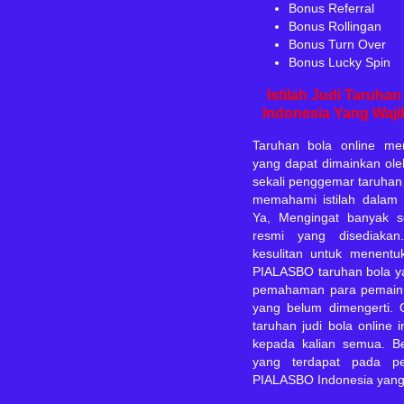
Bonus Referral
Bonus Rollingan
Bonus Turn Over
Bonus Lucky Spin
Istilah Judi Taruha
Indonesia Yang Waji
Taruhan bola
online mem
yang dapat dimainkan ol
sekali penggemar taruhan
memahami istilah dalam 
Ya, Mengingat banyak se
resmi yang disediakan
kesulitan untuk menent
PIALASBO taruhan bola ya
pemahaman para pemain ak
yang belum dimengerti. O
taruhan judi bola online
kepada kalian semua. Be
yang terdapat pada pe
PIALASBO Indonesia yang 