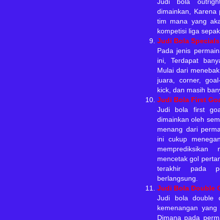
Judi bola outrig
dimainkan, Karena
tim mana yang aka
kompetisi liga sepak
Judi Bola Specials
Pada jenis permain
ini, Terdapat bany
Mulai dari menebak
juara, corner, goal-
kick, dan masih ban
Judi Bola First Goa
Judi bola first g
dimainkan oleh sem
menang dari permai
ini cukup menega
memprediksikan
mencetak gol perta
terakhir pada p
berlangsung.
Judi Bola Double
Judi bola double
kemenangan yang 
Dimana pada perma