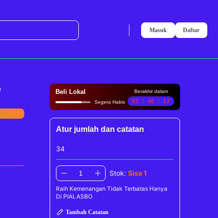
Masuk
Daftar
e
Beli Lokal
Berakhir dalam
0
0
0
0
0
0
0
3
:
4
6
:
1
7
Segera Habis
3
jam
46
Atur jumlah dan catatan
menit
17
Terpilih:
34
detik
Stok
:
Sisa
1
jumlah
Raih Kemenangan Tidak Terbatas Hanya
Di PIALASBO
Tambah Catatan