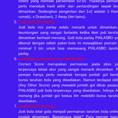
online yang memiliki persentase 50:50. Pasalnya pema
perlu menebak hasil akhir dari pertandingan sepak bo
dimainkan. Sedangkan pengertian dari 1x2 adalah 1 Ho
rumah), x Draw(seri), 2 Away (tim tamu).
Judi Bola Mix Parlay
Judi bola
mix parlay
selalu menarik untuk dimainkan
keuntungan yang sangat fantastis ketika tiket judi taru
dimainkan berhasil menang. Judi bola parlay PIALASBO y
dikenal dengan istilah paket bola ini mewajibkan pemain
minimal 3 tim untuk bisa memasang PIALASBO taruh
parlay.
Judi Bola Correct Score / Tebak Skor
Correct Score merupakan permainan pada situs ju
terpercaya tebak skor yang sangat menarik dimainkan. 
pemain hanya perlu menebak berapa jumlah gol berd
bursa taruhan bola yang disediakan. Namun terdapat ist
(Any Other Score) yang mewakili jumlah gol diluar pasa
PIALASBO judi bola terpercaya yang disediakan. Intinya 
menang jika jumlah gol kedua tim melebihi bursa taru
disediakan.
Judi Bola Total Goal
Judi bola total gola menjadi permainan taruhan bola onlin
mudah dimainkan. Bagaimana tidak? Para pemain hany