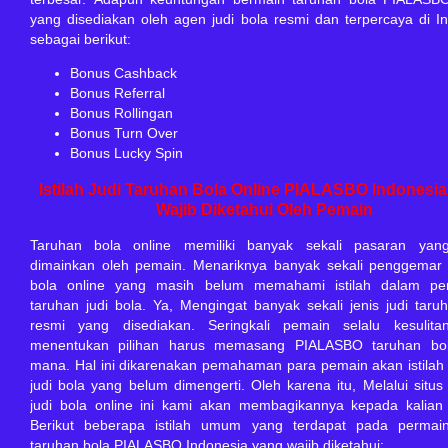
yang disediakan oleh agen judi bola resmi dan terpercaya di I
sebagai berikut:
Bonus Cashback
Bonus Referral
Bonus Rollingan
Bonus Turn Over
Bonus Lucky Spin
Istilah Judi Taruhan Bola Online PIALASBO Indonesi
Wajib Diketahui Oleh Pemain
Taruhan bola
online memiliki banyak sekali pasaran yan
dimainkan oleh pemain. Menariknya banyak sekali penggemar 
bola online yang masih belum memahami istilah dalam pe
taruhan judi bola. Ya, Mengingat banyak sekali jenis judi taru
resmi yang disediakan. Seringkali pemain selalu kesulita
menentukan pilihan harus memasang PIALASBO taruhan bo
mana. Hal ini dikarenakan pemahaman para pemain akan istilah
judi bola yang belum dimengerti. Oleh karena itu, Melalui situs
judi bola online ini kami akan membagikannya kepada kalian
Berikut beberapa istilah umum yang terdapat pada permain
taruhan bola PIALASBO Indonesia yang wajib diketahui: