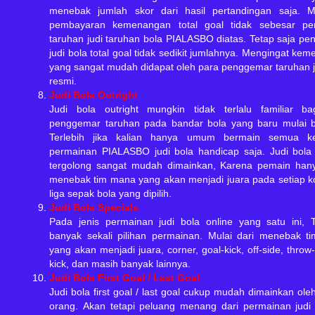
menebak jumlah skor dari hasil pertandingan saja. M
pembayaran kemenangan total goal tidak sebesar pe
taruhan judi taruhan bola PIALASBO diatas. Tetap saja p
judi bola total goal tidak sedikit jumlahnya. Mengingat ke
yang sangat mudah didapat oleh para penggemar taruhan j
resmi.
Judi Bola Outright
Judi bola outright mungkin tidak terlalu familiar ba
penggemar taruhan pada bandar bola yang baru mulai b
Terlebih jika kalian hanya umum bermain semua k
permainan PIALASBO judi bola handicap saja. Judi bola 
tergolong sangat mudah dimainkan, Karena pemain hany
menebak tim mana yang akan menjadi juara pada setiap k
liga sepak bola yang dipilih.
Judi Bola Specials
Pada jenis permainan judi bola online yang satu ini, 
banyak sekali pilihan permainan. Mulai dari menebak 
yang akan menjadi juara, corner, goal-kick, off-side, throw-
kick, dan masih banyak lainnya.
Judi Bola First Goal / Last Goal
Judi bola first goal / last goal cukup mudah dimainkan ol
orang. Akan tetapi peluang menang dari permainan judi