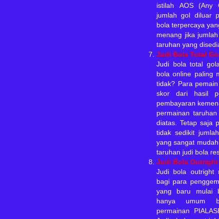
istilah AOS (Any 
jumlah gol diluar
bola terpercaya yan
menang jika jumlah
taruhan yang disedi
Judi Bola Total Go
Judi bola total go
bola online paling
tidak? Para pemain
skor dari hasil p
pembayaran kemenan
permainan taruhan
diatas. Tetap saja 
tidak sedikit juml
yang sangat mudah 
taruhan judi bola re
Judi Bola Outright
Judi bola outright 
bagi para penggem
yang baru mulai be
hanya umum be
permainan PIALASB