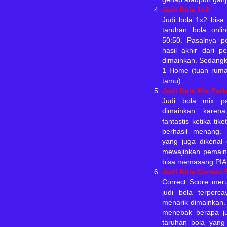
Judi Bola 1x2
Judi bola 1x2 bisa
taruhan bola onli
50:50. Pasalnya 
hasil akhir dari p
dimainkan. Sedangk
1 Home (tuan rumah
tamu).
Judi Bola Mix Parl
Judi bola
mix pa
dimainkan karen
fantastis ketika tik
berhasil menang.
yang juga dikenal 
mewajibkan pemain 
bisa memasang PIAL
Judi Bola Correct 
Correct Score mer
judi bola terperc
menarik dimainkan.
menebak berapa ju
taruhan bola yang