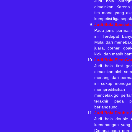
Judi bola outrig
dimainkan, Karena
tim mana yang aka
kompetisi liga sepak
Judi Bola Specials
Pada jenis permain
ini, Terdapat bany
Mulai dari menebak
juara, corner, goal-
kick, dan masih ban
Judi Bola First Goa
Judi bola first g
dimainkan oleh sem
menang dari permai
ini cukup menega
memprediksikan
mencetak gol perta
terakhir pada p
berlangsung.
Judi Bola Double
Judi bola double
kemenangan yang 
Dimana pada perma