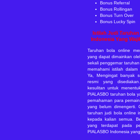
Bonus Referral
Bonus Rollingan
Bonus Turn Over
Bonus Lucky Spin
Istilah Judi Taruha
Indonesia Yang Waji
Taruhan bola
online mem
yang dapat dimainkan ol
sekali penggemar taruhan
memahami istilah dalam 
Ya, Mengingat banyak se
resmi yang disediakan
kesulitan untuk menent
PIALASBO taruhan bola ya
pemahaman para pemain ak
yang belum dimengerti. O
taruhan judi bola online
kepada kalian semua. Be
yang terdapat pada pe
PIALASBO Indonesia yang 