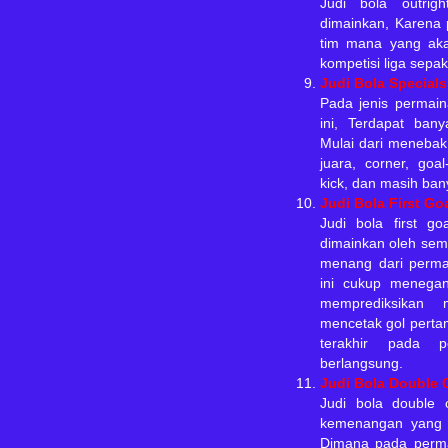
Judi bola outrig
dimainkan, Karena
tim mana yang aka
kompetisi liga sepak
Judi Bola Specials
Pada jenis permain
ini, Terdapat bany
Mulai dari menebak
juara, corner, goal-
kick, dan masih ban
Judi Bola First Goa
Judi bola first g
dimainkan oleh sem
menang dari permai
ini cukup menega
memprediksikan
mencetak gol perta
terakhir pada p
berlangsung.
Judi Bola Double
Judi bola double
kemenangan yang 
Dimana pada perma