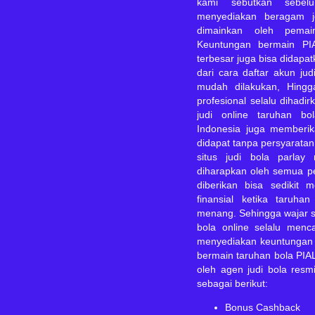
kami sebutkan sebel
menyediakan beragam j
dimainkan oleh pemai
Keuntungan bermain PI
terbesar juga bisa didapa
dari cara daftar akun jud
mudah dilakukan, Hingg
profesional selalu dihadirk
judi online taruhan b
Indonesia juga memberi
didapat tanpa persyarata
situs judi bola parlay 
diharapkan oleh semua p
diberikan bisa sedikit 
finansial ketika taruha
menang. Sehingga wajar se
bola online selalu menca
menyediakan keuntungan 
bermain taruhan bola
PIA
oleh agen judi bola resm
sebagai berikut:
Bonus Cashback