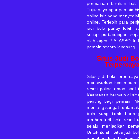
permainan taruhan bol
Tujuannya agar pemain bisa
online lain yang menyedi
online. Terlebih para pe
judi bola parlay lebih 
setiap pertandingan sep
oleh agen PIALASBO Indo
pemain secara langsung.
Situs Judi B
Terpercaya
Situs judi bola terpercaya
menawarkan kesempatan 
resmi paling aman saat in
Keamanan bermain di situs
penting bagi pemain. Me
memang sangat rentan a
bola yang tidak bertan
taruhan judi bola resmi 
selalu menjadikan pema
Untuk itulah, Situs judi bo
menghadirkan layanan 2