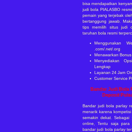
bisa mendapatkan kenya
judi bola PIALASBO resmi
pemain yang terjebak oleh
bertanggung jawab. Maka 
tips memilih situs jud
taruhan bola resmi terperca
Menggunakan Web
.com/.net/.org
Menawarkan Bonus 
Menyediakan Opsi
Lengkap
Layanan 24 Jam Onl
Customer Service Pr
Bandar Judi Bola 
Deposit Puls
Bandar
judi bola parlay
re
menarik karena kompetisi 
semakin dekat. Sebaga
online, Tentu saja para
bandar judi bola parlay te