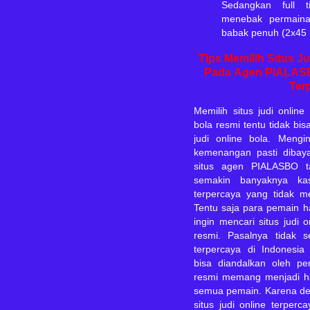
Sedangkan full t
menebak permaina
babak penuh (2x45 
Tips Memilih Situs J
Pada Agen PIALASB
Ter
Memilih situs
judi online
u
bola resmi tentu tidak bi
judi online bola. Meng
kemenangan pasti dibaya
situs agen PIALASBO t
semakin banyaknya kas
terpercaya yang tidak 
Tentu saja para pemain ha
ingin mencari situs judi
resmi. Pasalnya tidak s
terpercaya di Indonesia
bisa diandalkan oleh pe
resmi memang menjadi ha
semua pemain. Karena de
situs judi online terperc